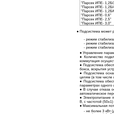
"Парсек ИПЕ- 1,2Б/
"Парсек ИПЕ- 1,2Б/
"Парсек ИПЕ- 1,2Б/
"Парсек ИПЕ- 0,6"
"Парсек ИПЕ- 2,5"
"Парсек ИПЕ- 3,0"
● Подсистема может р
- режим стабилиз
- режим стабилиза
- режим стабилиз
● Управление парам
● Количество подк
коммутация осущест
● Подсистема обесп
бокса, вскрытия уст
● Подсистема осна
цепям (в том числе
● Подсистема обес
параметрах одного и
● В случае отказа 
автоматическое пер
● Электропитание п
В, с частотой (50±1)
● Максимальная пот
- не более 3 кВт 