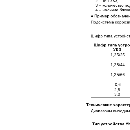
2 – тип УКЗ;
3 – количество п
4 – наличие блок
● Пример обозначен
Подсистема коррози
Шифр типа устройст
Шифр типа устро
УКЗ
1,2Б/25
1,2Б/44
1,2Б/66
0,6
2,5
3,0
Технические характе
Диапазоны выходных
Тип устройства У