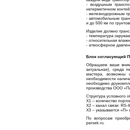
- воздушным транспо
негерметичном контей
- железнодорожным тр
- автомобильным тран
и до 500 км по грунто
Изделие должно транс
- температура окружаю
- относительная влажн
- атмосферное давление
Блок согласующий 
Обращаем ваше внима
актуальная), среда 
мастера, возможны 
необходимости налич
необходимо доукомпл
производства ООО «П
Структура условного 
Х1 – количество порто
Х2 – канал связи: RS-4
Х3 – указывается «П»
По вопросам приобре
parsek.ru.